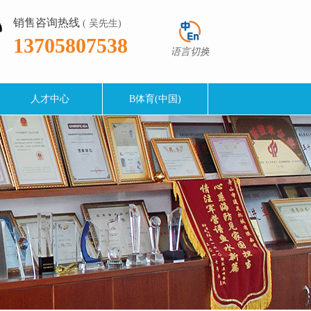
销售咨询热线
( 吴先生)
13705807538
语言切换
人才中心
B体育(中国)