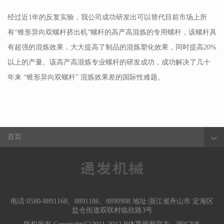
经过近1年的反复实验，我公司成功研发出可以替代目前市场上所
有“锥形异向双螺杆挤出机”螺杆的高产高混炼的专用螺杆，该螺杆具
有超强的混炼效果，大大提高了制品的混炼塑化效果，同时提高20%
以上的产量。该高产高混炼专业螺杆的研发成功，成功解决了几十
年来 “锥形异向双螺杆” 混炼效果差的国际性难题。
首页
电话:0580-8891168、8891186、8890908 地址:浙江省舟山市 定海区
盐仓街道双联村临欣路3号