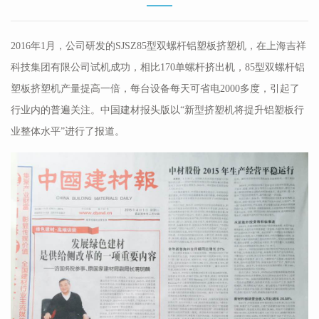
2016年1月，公司研发的SJSZ85型双螺杆铝塑板挤塑机，在上海吉祥
科技集团有限公司试机成功，相比170单螺杆挤出机，85型双螺杆铝
塑板挤塑机产量提高一倍，每台设备每天可省电2000多度，引起了
行业内的普遍关注。中国建材报头版以“新型挤塑机将提升铝塑板行
业整体水平”进行了报道。