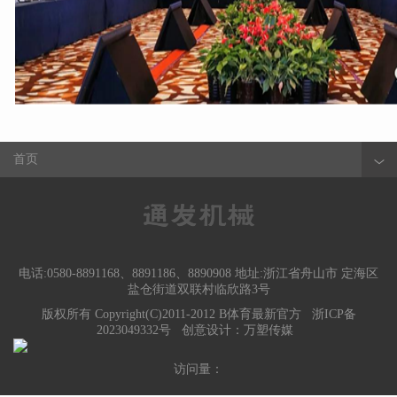
首页
电话:0580-8891168、8891186、8890908 地址:浙江省舟山市 定海区
盐仓街道双联村临欣路3号
版权所有 Copyright(C)2011-2012 B体育最新官方
浙ICP备
2023049332号
创意设计：
万塑传媒
访问量：