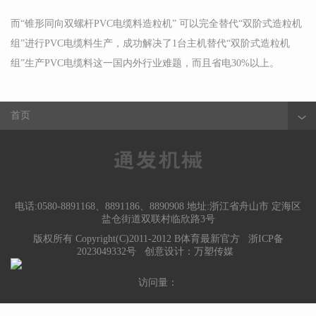
而“锥形同向双螺杆PVC电缆料造粒机” 可以完全替代“双阶式造粒机
组”进行PVC电缆料生产，成功解决了1台主机替代“双阶式造粒机
组”生产PVC电缆料这一国内外行业难题，而且省电30%以上。
首页
电话:0580-8891168、8891186、8890908 地址:浙江省舟山市 定海区
盐仓街道双联村临欣路3号
版权所有 Copyright(C)2011-2012 B体育最新官方
浙ICP备
2023049332号
创意设计：
万塑传媒
访问量：