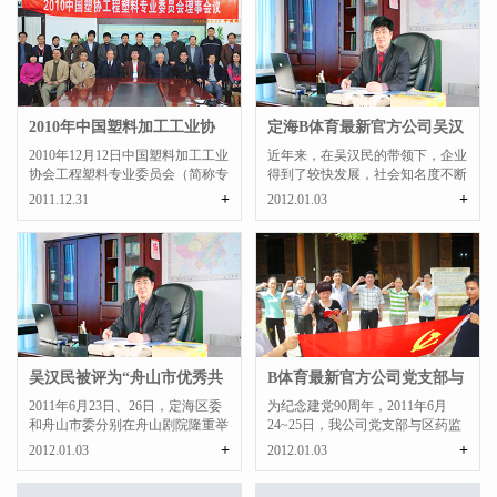
2010年中国塑料加工工业协
定海B体育最新官方公司吴汉
会工程塑料专业委...
民'闪光言行'
2010年12月12日中国塑料加工工业
近年来，在吴汉民的带领下，企业
协会工程塑料专业委员会（简称专
得到了较快发展，社会知名度不断
委会）理事会议在宁波...
提升。公司曾多次被评...
+
+
2011.12.31
2012.01.03
吴汉民被评为“舟山市优秀共
B体育最新官方公司党支部与
产党员”、“十...
共建单位联合开展红色之旅...
2011年6月23日、26日，定海区委
为纪念建党90周年，2011年6月
和舟山市委分别在舟山剧院隆重举
24~25日，我公司党支部与区药监
行庆祝建党90周年纪念...
局党支部联合开展了一次红...
+
+
2012.01.03
2012.01.03