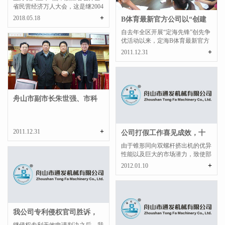
省民营经济万人大会，这是继2004
年2月全省民营经济工作...
+
2018.05.18
B体育最新官方公司以“创建
学习型党组织”为抓手，推...
自去年全区开展“定海先锋”创先争
优活动以来，定海B体育最新官方
公司党支部抓住这一活动动的有...
+
2011.12.31
舟山市副市长朱世强、市科
技局局长李毕清 ...
+
2011.12.31
公司打假工作喜见成效，十
项侵权专利被判“...
由于锥形同向双螺杆挤出机的优异
性能以及巨大的市场潜力，致使部
分个人或企业不顾国家...
+
2012.01.10
我公司专利侵权官司胜诉，
侵权方受到法律严...