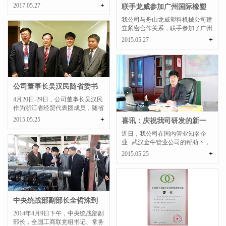
国塑料加工工业协会曹...
+
2017.05.27
联手龙威参加广州国际橡塑
展
我公司与舟山龙威塑料机械公司建
立紧密合作关系，联手参加了广州
国际橡塑展，取得了圆...
+
2015.05.27
公司董事长吴汉民随省委书
记夏宝龙及浙江省...
4月20日-29日，公司董事长吴汉民
作为浙江省经贸代表团成员，随省
委书记夏宝龙及浙江省...
+
2015.05.25
喜讯：庆祝我司研发的新一
代高产节能...
近日，我公司在国内管业知名企
业--武汉金牛管业公司的帮助下，
成功研发出新一代高产节...
+
2015.05.25
中央统战部副部长全哲洙到
我公司调研企业科...
2014年4月9日下午，中央统战部副
部长，全国工商联党组书记、常务