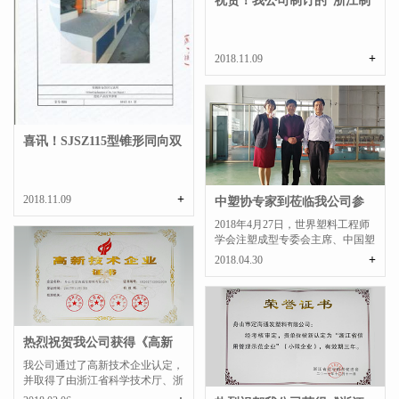
祝贺！我公司制订的“浙江制
造”标准发布实...
+
2018.11.09
喜讯！SJSZ115型锥形同向双
螺杆挤出机经过...
+
2018.11.09
中塑协专家到莅临我公司参
观指导
2018年4月27日，世界塑料工程师
学会注塑成型专委会主席、中国塑
料加工工业协会专家委...
+
2018.04.30
热烈祝贺我公司获得《高新
技术企业》荣誉证...
我公司通过了高新技术企业认定，
并取得了由浙江省科学技术厅、浙
江省财政厅、浙江省国...