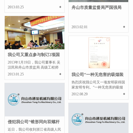
+
2013.03.25
舟山市质量监督局严国强局
长来我公司调研
+
2013.02.01
我公司又重点参与制订2项国
家行业标准
2013年1月19日，我公司董事长 吴
汉民和舟山市质监局 高级工程师
潘工在厦门 参加了“...
+
2013.01.25
我公司“一种无危害的吸烟装
置”获得国家发...
热烈庆祝我公司又一项发明获得国
家发明专利。“一种无危害的吸烟
装置”本项目是利用本...
+
2012.08.29
侵犯我公司“锥形同向双螺杆
挤出机”发明专...
近日，我公司收到浙江省高级人民