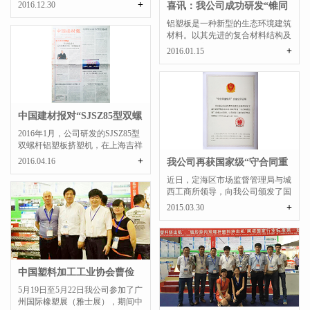
能进行了充分的了解，...
+
2016.12.30
喜讯：我公司成功研发“锥同
双”铝塑板挤出...
铝塑板是一种新型的生态环境建筑
材料。以其先进的复合材料结构及
特性、优良的性价比与...
+
2016.01.15
中国建材报对“SJSZ85型双螺
杆铝塑板挤塑机...
2016年1月，公司研发的SJSZ85型
双螺杆铝塑板挤塑机，在上海吉祥
科技集团有限公司试机...
+
2016.04.16
我公司再获国家级“守合同重
信用企业”公示...
近日，定海区市场监督管理局与城
西工商所领导，向我公司颁发了国
家级“守合同重信用企...
+
2015.03.30
中国塑料加工工业协会曹俭
会长亲临我司展台
5月19日至5月22日我公司参加了广
州国际橡塑展（雅士展），期间中