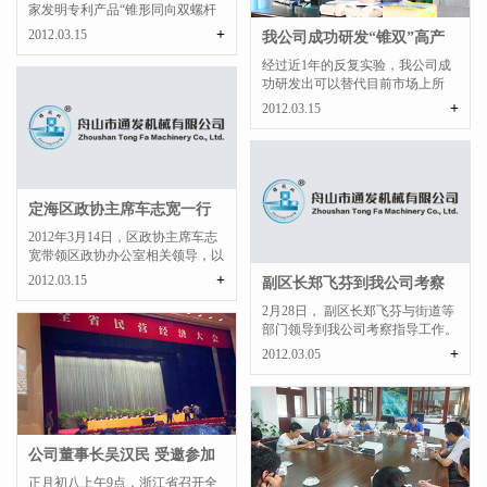
家发明专利产品“锥形同向双螺杆
挤出机”获得浙江省质...
+
2012.03.15
我公司成功研发“锥双”高产
高混炼专用螺杆...
经过近1年的反复实验，我公司成
功研发出可以替代目前市场上所
有“锥形异向双螺杆挤出...
+
2012.03.15
定海区政协主席车志宽一行
来我公司视察
2012年3月14日，区政协主席车志
宽带领区政协办公室相关领导，以
及盐仓街道党工委书记...
+
2012.03.15
副区长郑飞芬到我公司考察
指导！
2月28日， 副区长郑飞芬与街道等
部门领导到我公司考察指导工作。
郑副区长认真听取了公...
+
2012.03.05
公司董事长吴汉民 受邀参加
2012“浙江省民...
正月初八上午9点，浙江省召开全