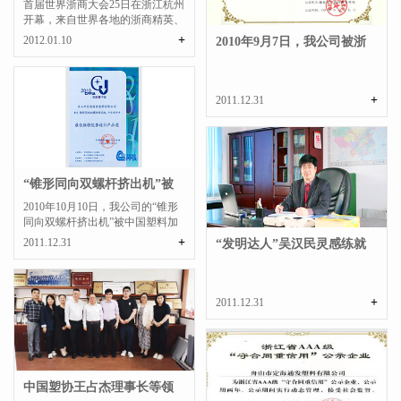
首届世界浙商大会25日在浙江杭州
开幕，来自世界各地的浙商精英、
著名专家，包括全球50...
+
2012.01.10
2010年9月7日，我公司被浙
江省工商行政管理...
+
2011.12.31
“锥形同向双螺杆挤出机”被
中国塑料加工工...
​2010年10月10日，我公司的“锥形
同向双螺杆挤出机”被中国塑料加
工工业协会评为最佳...
+
2011.12.31
“发明达人”吴汉民灵感练就
企业“独门秘籍...
+
2011.12.31
中国塑协王占杰理事长等领