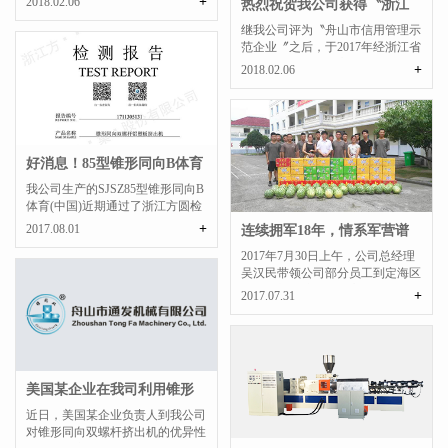
+
2018.02.06
热烈祝贺我公司获得〝浙江
省信用管理示范企...
继我公司评为〝舟山市信用管理示
范企业〞之后，于2017年经浙江省
企业信用促进会的审查...
+
2018.02.06
好消息！85型锥形同向B体育
(中国)经...
我公司生产的SJSZ85型锥形同向B
体育(中国)近期通过了浙江方圆检
测集团的检测，...
+
2017.08.01
连续拥军18年，情系军营谱
写军民鱼水情
2017年7月30日上午，公司总经理
吴汉民带领公司部分员工到定海区
盐仓某部队驻地，向官...
+
2017.07.31
美国某企业在我司利用锥形
同向双螺杆挤出机...
近日，美国某企业负责人到我公司
对锥形同向双螺杆挤出机的优异性