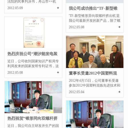
法院的民事判决书，舟山市××机
械有限公司侵犯我公司...
+
2012.05.09
我公司成功推出“TF-新型锥
形异向双螺杆挤...
'TF-新型锥形异向双螺杆挤出机'是
我公司最新开发的新产品，除了螺
杆以外，其他所有部...
+
2012.05.08
热烈庆祝公司“潮汐能发电装
置”获得国家发...
近日，公司收到国家知识产权局专
利局发来的国家发明专利证书，这
标志着我公司的“潮汐...
+
2012.05.08
董事长受邀2012中国塑料混
炼先进技术和设备...
2012年4月15日，公司董事长受邀
参加2012中国塑料混炼先进技术和
设备应用研讨会，并在...
+
2012.05.04
热烈祝贺“锥形同向双螺杆挤
出机”获“浙江...
近日，我公司自主研发并生产的国