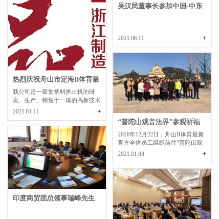
吴汉民董事长参加中国-中东
欧国家联合商会...
+
2021.06.11
热烈庆祝舟山市定海B体育最
新官方塑料有限公司通过浙...
我公司是一家集塑料挤出机的研
发、生产、销售于一体的高新技术
企业，是“锥形同向双螺...
+
2021.01.11
“普陀山观音法界”参观祈福
2020年12月22日，舟山B体育最新
官方全体员工组织前往“普陀山观
音法界”参观祈福。
+
2021.01.08
印度商贸团总领事瑞峰先生
莅临我公司考察