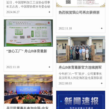
导来我公司调研指...
近日，中国塑料加工工业协会理事
长王占杰，中国塑协塑木专委会秘
书长王玉梅，中国塑协...
+
2024.06.27
热烈祝贺我公司再次获得浙
江省AAA级守合同...
+
2022.11.18
“放心工厂” 舟山B体育最新
官方
+
2022.11.18
舟山B体育最新官方连续拥军
23载
今年的“八一节”前夕，公司董事长
吴汉民等人到定海区盐仓某部队驻
地，向官兵们送去节...
+
2022.08.03
吴汉民董事长参加中国-中东