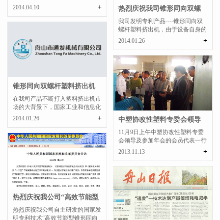
副主席全哲洙率调研组...
+
2014.04.10
热烈庆祝我司锥形同向双螺
杆塑料挤出机获中...
我司发明专利产品----锥形同向双
螺杆塑料挤出机，由于设备自身的
高效节能，产量塑化优...
+
2014.01.26
锥形同向双螺杆塑料挤出机
行业标准发布
在我司产品不断打入塑料挤出机市
场的大背景下，国家工业和信息化
部公告（2013年 第71...
+
2014.01.26
中塑协改性塑料专委会领导
及年会代表一行到...
11月9日上午中塑协改性塑料专委
会领导及参加年会的会员代表一行
到我公司参观考察。分...
+
2013.11.13
热烈庆祝我公司“高效节能型
锥形同向双螺杆...
热烈庆祝我公司自主研发的国家发
明专利技术“高效节能型锥形同向