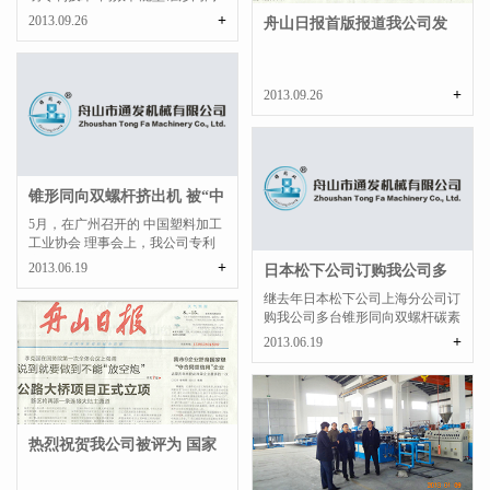
双螺杆挤出技术”列入...
+
2013.09.26
舟山日报首版报道我公司发
明专利技术列入“...
+
2013.09.26
锥形同向双螺杆挤出机 被“中
塑协”重点推...
5月，在广州召开的 中国塑料加工
工业协会 理事会上，我公司专利
产品—锥形同向双螺杆...
+
2013.06.19
日本松下公司订购我公司多
台碳素挤出机
继去年日本松下公司上海分公司订
购我公司多台锥形同向双螺杆碳素
挤出机后，近日，上...
+
2013.06.19
热烈祝贺我公司被评为 国家
级“守合同重信...