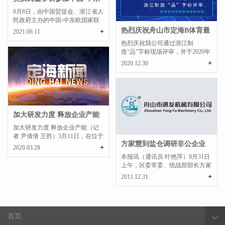
欧国家联合商会...
​6月8日，由中国贸促会、浙江省人
民政府主办的中国-中东欧国家联
合商会第六次会议在宁...
热烈庆祝舟山市定海B体育最
+
2021.06.11
新官方塑料有限公司通过浙...
热烈庆祝我公司通过浙江制
造“品”字标现场评审，并于2020年
12月3日取得品字标认证证...
+
2020.12.30
​加大研发力度 释放企业产能
加大研发力度 释放企业产能（记
者 尹倩倩 王胜）3月11日，在位于
方家慧到盐仓调研非公企业
盐仓街道舟山市B体育最新官方...
+
2020.03.28
创先争优活动
本报讯（通讯员 叶艳萍）8月31日
上午，区委常委、统战部部长方家
慧一行人到盐仓街道调...
+
2011.12.31
首页